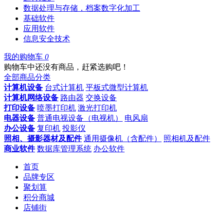
数据处理与存储，档案数字化加工
基础软件
应用软件
信息安全技术
我的购物车
0
购物车中还没有商品，赶紧选购吧！
全部商品分类
计算机设备
台式计算机
平板式微型计算机
计算机网络设备
路由器
交换设备
打印设备
喷墨打印机
激光打印机
电器设备
普通电视设备（电视机）
电风扇
办公设备
复印机
投影仪
照相、摄影器材及配件
通用摄像机（含配件）
照相机及配件
商业软件
数据库管理系统
办公软件
首页
品牌专区
聚划算
积分商城
店铺街