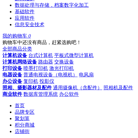
数据处理与存储，档案数字化加工
基础软件
应用软件
信息安全技术
我的购物车
0
购物车中还没有商品，赶紧选购吧！
全部商品分类
计算机设备
台式计算机
平板式微型计算机
计算机网络设备
路由器
交换设备
打印设备
喷墨打印机
激光打印机
电器设备
普通电视设备（电视机）
电风扇
办公设备
复印机
投影仪
照相、摄影器材及配件
通用摄像机（含配件）
照相机及配件
商业软件
数据库管理系统
办公软件
首页
品牌专区
聚划算
积分商城
店铺街