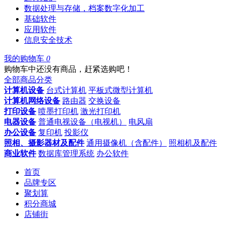
数据处理与存储，档案数字化加工
基础软件
应用软件
信息安全技术
我的购物车
0
购物车中还没有商品，赶紧选购吧！
全部商品分类
计算机设备
台式计算机
平板式微型计算机
计算机网络设备
路由器
交换设备
打印设备
喷墨打印机
激光打印机
电器设备
普通电视设备（电视机）
电风扇
办公设备
复印机
投影仪
照相、摄影器材及配件
通用摄像机（含配件）
照相机及配件
商业软件
数据库管理系统
办公软件
首页
品牌专区
聚划算
积分商城
店铺街