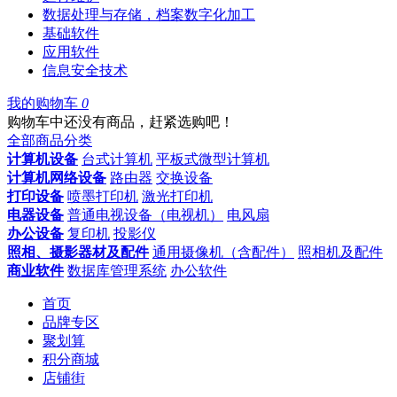
数据处理与存储，档案数字化加工
基础软件
应用软件
信息安全技术
我的购物车
0
购物车中还没有商品，赶紧选购吧！
全部商品分类
计算机设备
台式计算机
平板式微型计算机
计算机网络设备
路由器
交换设备
打印设备
喷墨打印机
激光打印机
电器设备
普通电视设备（电视机）
电风扇
办公设备
复印机
投影仪
照相、摄影器材及配件
通用摄像机（含配件）
照相机及配件
商业软件
数据库管理系统
办公软件
首页
品牌专区
聚划算
积分商城
店铺街