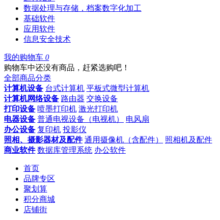
数据处理与存储，档案数字化加工
基础软件
应用软件
信息安全技术
我的购物车
0
购物车中还没有商品，赶紧选购吧！
全部商品分类
计算机设备
台式计算机
平板式微型计算机
计算机网络设备
路由器
交换设备
打印设备
喷墨打印机
激光打印机
电器设备
普通电视设备（电视机）
电风扇
办公设备
复印机
投影仪
照相、摄影器材及配件
通用摄像机（含配件）
照相机及配件
商业软件
数据库管理系统
办公软件
首页
品牌专区
聚划算
积分商城
店铺街